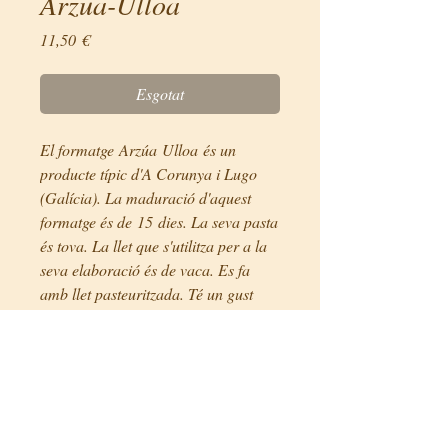
Arzua-Ulloa
Price
11,50 €
Esgotat
El formatge Arzúa Ulloa és un
producte típic d'A Corunya i Lugo
(Galícia). La maduració d'aquest
formatge és de 15 dies. La seva pasta
és tova. La llet que s'utilitza per a la
seva elaboració és de vaca. Es fa
amb llet pasteuritzada. Té un gust
suau.
Preus
10€/unitat (400g)
Fitxa tècnica