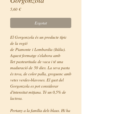
Price
5,60 €
Esgotat
El Gorgonzola és un producte típic
de la regió
de Piamonte i Lombardia (Itàlia).
Aquest formatge s'elabora amb
llet pasteuritada de vaca i té una
maduració de 50 dies. La seva pasta
és tova, de color palla, groguenc amb
vetes verdes-blavoses. El gust del
Gorgonzola es pot considerar
d'intensitat mitjana. Té un 0,5% de
lactosa.
Pertany a la família dels blaus. Hi ha