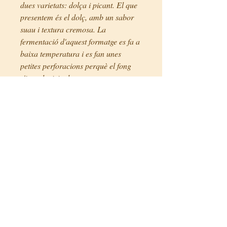
dues varietats: dolça i picant. El que
presentem és el dolç, amb un sabor
suau i textura cremosa. La
fermentació d'aquest formatge es fa a
baixa temperatura i es fan unes
petites perforacions perquè el fong
s'introdueixi a la pasta.
Té (DOC) Denominación d'Origen
Controlada des de 1955
i DOP (Denominació d'Origen
Protegida) des de 1996.
Preus
5,50€/ unitat (200g)
Fitxa tècnica
País:
Itàlia