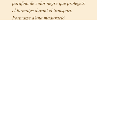
parafina de color negre que protegeix
el formatge durant el transport.
Formatge d'una maduració
de 4 mesos, sabor suau i
lleugerament salat. A mesura que va
envellint el seu sabor i cristal·lització
de la proteïna es concentra.
Preus
4,70€/ unitat (200g)
Fitxa tècnica
País:
Països Baixos
Regió/Autonomia:
Holanda del
nord
© 2020 Formatgeria Simó
Zona:
Beemster i
Scheiner