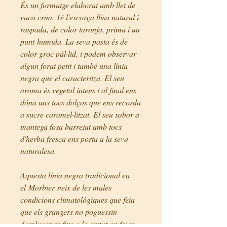
És un formatge elaborat amb llet de
vaca crua. Té l'escorça llisa natural i
raspada, de color taronja, prima i un
punt humida. La seva pasta és de
color groc pàl·lid, i podem observar
algun forat petit i també una línia
negra que el caracteritza. El seu
aroma és vegetal intens i al final ens
dóna uns tocs dolços que ens recorda
a sucre caramel·litzat. El seu sabor a
mantega fosa barrejat amb tocs
d'herba fresca ens porta a la seva
naturalesa.
Aquesta línia negra tradicional en
el Morbier neix de les males
condicions climatològiques que feia
que els grangers no poguessin
desplaçar-se fins a la ciutat on feien