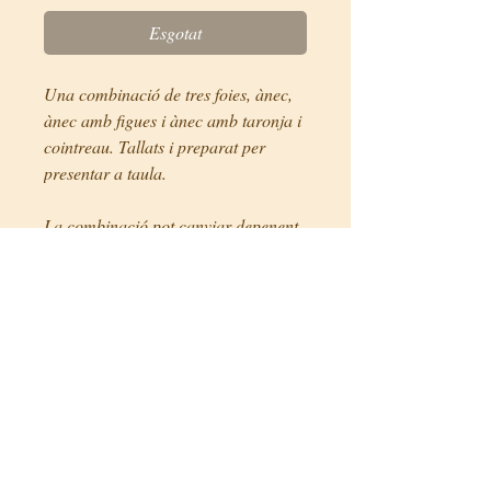
Esgotat
Una combinació de tres foies, ànec, 
ànec amb figues i ànec amb taronja i 
cointreau. Tallats i preparat per 
presentar a taula.

La combinació pot canviar depenent 
del stock
Preus
48€/ unitat (380g aprox.)
© 2020 Formatgeria Simó