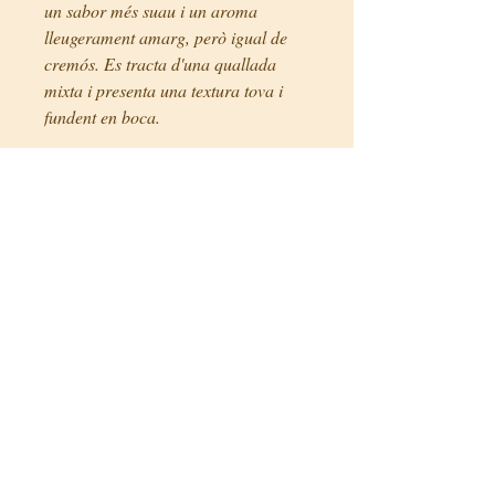
un sabor més suau i un aroma
lleugerament amarg, però igual de
cremós. Es tracta d'una quallada
mixta i presenta una textura tova i
fundent en boca.
Les vetes de color blau ressalten
sobre l'interior taronja. Presenta un
toc dolç a caramel després d'un
sabor amarg i picant produït per les
vetes blaves.
Preus
9,00€/ unitat (200g)
Fitxa tècnica
País:
Gran Bretanya