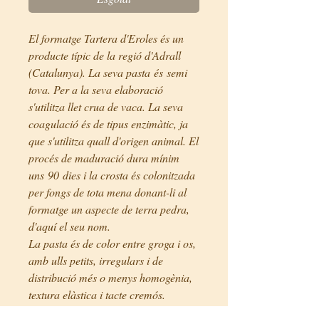
El formatge Tartera d'Eroles és un
producte típic de la regió d'Adrall
(Catalunya). La seva pasta és semi
tova. Per a la seva elaboració
s'utilitza llet crua de vaca. La seva
coagulació és de tipus enzimàtic, ja
que s'utilitza quall d'origen animal. El
procés de maduració dura mínim
uns 90 dies i la crosta és colonitzada
per fongs de tota mena donant-li al
formatge un aspecte de terra pedra,
d'aquí el seu nom.
La pasta és de color entre groga i os,
amb ulls petits, irregulars i de
distribució més o menys homogènia,
textura elàstica i tacte cremós.
El gust és complex i persistent, un