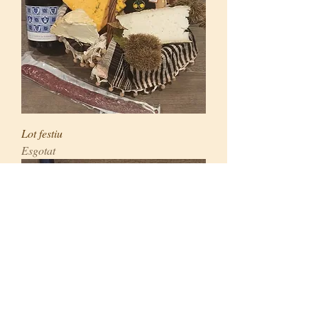
Lot festiu
Esgotat