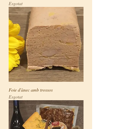
Esgotat
Foie d'ànec amb trossos
Esgotat